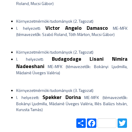
Roland, Mucsi Gábor)
Környezetmérnöki tudományok (2. Tagozat)
Victor Angelo Damasco
I. helyezett:
ME-MFK
(témavezetők: Szabó Roland, Tóth Márton, Mucsi Gábor)
Környezetmérnöki tudományok (2. Tagozat)
Budagodage Lisani Nimira
I. helyezett:
Nadeeshani
ME-MFK (témavezetők: Bokányi Ljudmilla,
Mádainé Üveges Valéria)
Környezetmérnöki tudományok (3. Tagozat)
Spekker Dorina
I. helyezett:
ME-MFK (témavezetők:
Bokányi Ljudmilla, Mádainé Üveges Valéria, Illés Balázs István,
Kurusta Tamás)
Share
Facebook
Tw