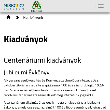
Toggl
naviga
Kiadványok
Kiadványok
Centenáriumi kiadványok
Jubileumi Évkönyv
A Nyersanyagelőkészítés és Környezettechnológia Intézet 2023.
október 26-án ünnepelte alapításának 100 éves évfordulóját. 1923-
ban Szén- és ércelőkészítéstani Tanszék néven, Finkey József
rendkívüli tanár vezetésével alakult meg intézetünk jogelődje.
A centenárium alkalmából az egyik megjelent kiadvány a Jubileumi
Évkönyv, amely összegzi az elmúlt 100 év főbb eseményeit, leírást ad