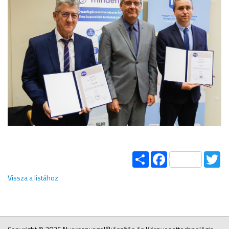
Share
Facebook
Tw
Vissza a listához