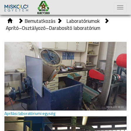
Toggl
naviga
Bemutatkozás
Laboratóriumok
Aprító–Osztályozó–Darabosító laboratórium
Aprítási laboratóriumi egység