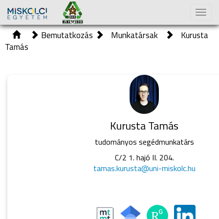
Toggl
naviga
Bemutatkozás
Munkatársak
Kurusta
Tamás
Kurusta Tamás
tudományos segédmunkatárs
C/2 1. hajó II. 204.
tamas.kurusta@uni-miskolc.hu